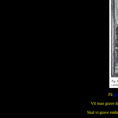
På
Da
Vil man grave l
Skal vi grave endnu