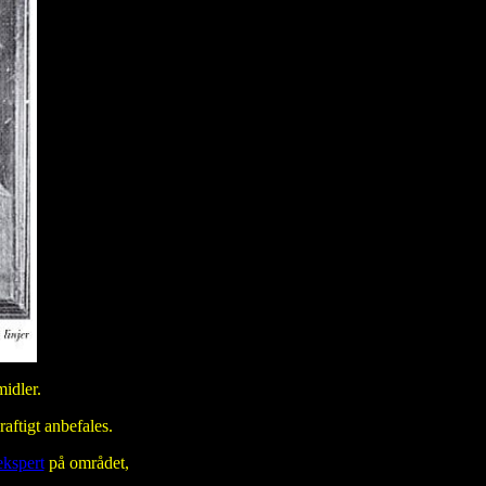
idler.
raftigt anbefales.
ekspert
på området,