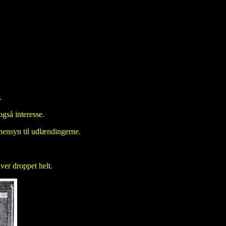
.
gså interesse.
hensyn til udlændingerne.
iver droppet helt.