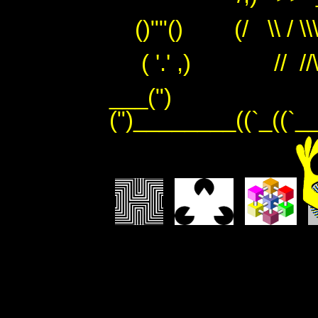
()""() (/ \\ / \\
( '.' ,) // //\
___(")
(")________((`_((