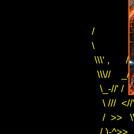
/
\ / 
\\\' , / /
\\\// _/ //
\_-//' / //
\ /// <//
/ >> \\\
/,)-^>> _